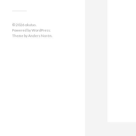
© 2026
okutas
.
Powered by
WordPress
.
Theme by
Anders Norén
.