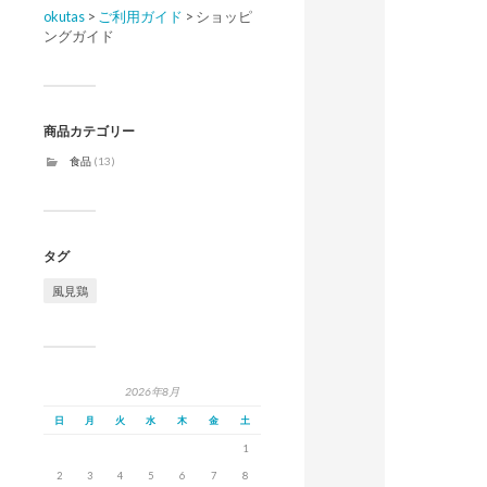
okutas
>
ご利用ガイド
>
ショッピ
ングガイド
商品カテゴリー
食品
(13)
タグ
風見鶏
2026年8月
日
月
火
水
木
金
土
1
2
3
4
5
6
7
8