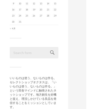
9
10
11
12
13
14
15
16
17
18
19
20
21
22
23
24
25
26
27
28
29
30
31
« 4月
いいものは使う、ないものは作る。
セレクトショップオクタスは、「い
いものは使う、ないものは作る。」
という田舎マインドに触発されたネ
ットショップです。地方創生を好機
と捉え、埋没しかけている良品を発
信することをミッションとしていま
す。